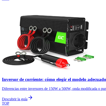
Inversor de corriente: cómo elegir el modelo adecuad
Diferencias entre inversores de 150W a 500W, onda modificada o pura
Descubrir la guía
TOP