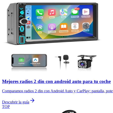
Mejores radios 2 din con android auto para tu coche
Comparamos radios 2 din con Android Auto y CarPlay: pantalla, poten
Descubrir la guía
TOP