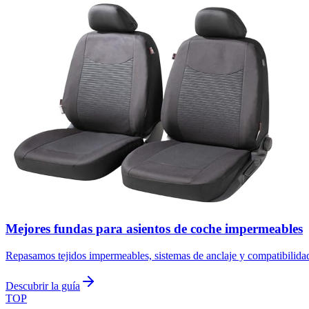
Mejores fundas para asientos de coche impermeables
Repasamos tejidos impermeables, sistemas de anclaje y compatibilidad
Descubrir la guía
TOP