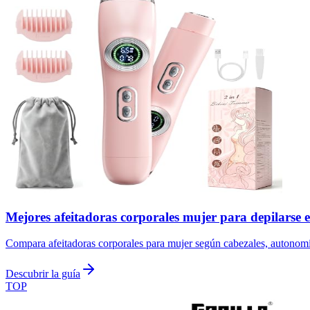
Mejores afeitadoras corporales mujer para depilarse 
Compara afeitadoras corporales para mujer según cabezales, autonomía y
Descubrir la guía
TOP