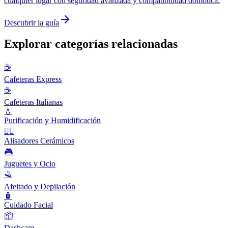
cualquier lugar con seguridad avanzada y compatibilidad domótica.
Descubrir la guía
Explorar categorías relacionadas
☕
Cafeteras Express
☕
Cafeteras Italianas
💧
Purificación y Humidificación
💇‍♀️
Alisadores Cerámicos
🎮
Juguetes y Ocio
🪒
Afeitado y Depilación
🧴
Cuidado Facial
📦
Dashcam