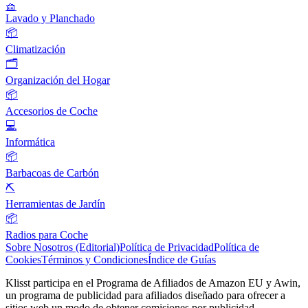
🧺
Lavado y Planchado
📦
Climatización
🗂️
Organización del Hogar
📦
Accesorios de Coche
💻
Informática
📦
Barbacoas de Carbón
⛏️
Herramientas de Jardín
📦
Radios para Coche
Sobre Nosotros (Editorial)
Política de Privacidad
Política de
Cookies
Términos y Condiciones
Índice de Guías
Klisst participa en el Programa de Afiliados de Amazon EU y Awin,
un programa de publicidad para afiliados diseñado para ofrecer a
sitios web un modo de obtener comisiones por publicidad,