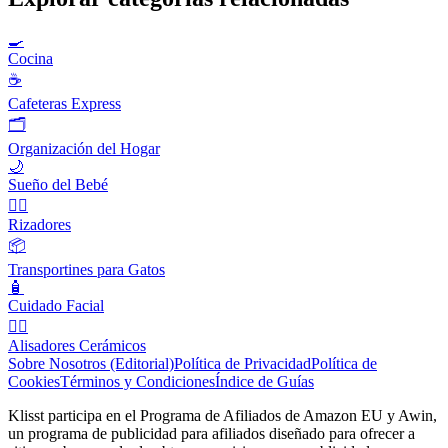
🍳
Cocina
☕
Cafeteras Express
🗂️
Organización del Hogar
🌙
Sueño del Bebé
💇‍♀️
Rizadores
📦
Transportines para Gatos
🧴
Cuidado Facial
💇‍♀️
Alisadores Cerámicos
Sobre Nosotros (Editorial)
Política de Privacidad
Política de
Cookies
Términos y Condiciones
Índice de Guías
Klisst participa en el Programa de Afiliados de Amazon EU y Awin,
un programa de publicidad para afiliados diseñado para ofrecer a