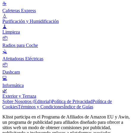
☕
Cafeteras Express
💧
Purificación y Humidificación
🧹
Limpieza
📦
Radios para Coche
🪒
Afeitadoras Eléctricas
📦
Dashcam
💻
Informática
🌿
Exterior y Terraza
Sobre Nosotros (Editorial)
Política de Privacidad
Política de
Cookies
Términos y Condiciones
Índice de Guías
Klisst participa en el Programa de Afiliados de Amazon EU y Awin,
un programa de publicidad para afiliados diseñado para ofrecer a
sitios web un modo de obtener comisiones por publicidad,
publicitando e incluyendo enlaces a plataformas asociadas.