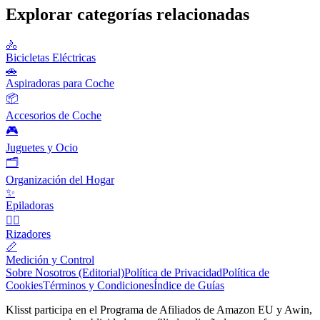
Explorar categorías relacionadas
🚴
Bicicletas Eléctricas
🚗
Aspiradoras para Coche
📦
Accesorios de Coche
🎮
Juguetes y Ocio
🗂️
Organización del Hogar
✨
Epiladoras
💇‍♀️
Rizadores
📏
Medición y Control
Sobre Nosotros (Editorial)
Política de Privacidad
Política de
Cookies
Términos y Condiciones
Índice de Guías
Klisst participa en el Programa de Afiliados de Amazon EU y Awin,