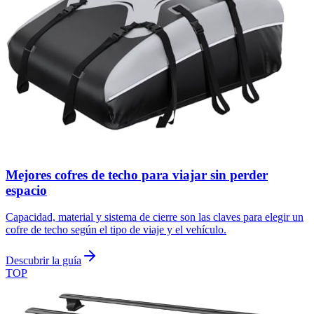
Mejores cofres de techo para viajar sin perder
espacio
Capacidad, material y sistema de cierre son las claves para elegir un
cofre de techo según el tipo de viaje y el vehículo.
Descubrir la guía
TOP