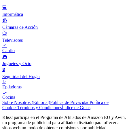
💻
Informática
📹
Cámaras de Acción
📺
Televisores
🏃
Cardio
🎮
Juguetes y Ocio
🔒
Seguridad del Hogar
✨
Epiladoras
🍳
Cocina
Sobre Nosotros (Editorial)
Política de Privacidad
Política de
Cookies
Términos y Condiciones
Índice de Guías
Klisst participa en el Programa de Afiliados de Amazon EU y Awin,
un programa de publicidad para afiliados diseñado para ofrecer a
sitios web un modo de obtener comisiones por publicidad,