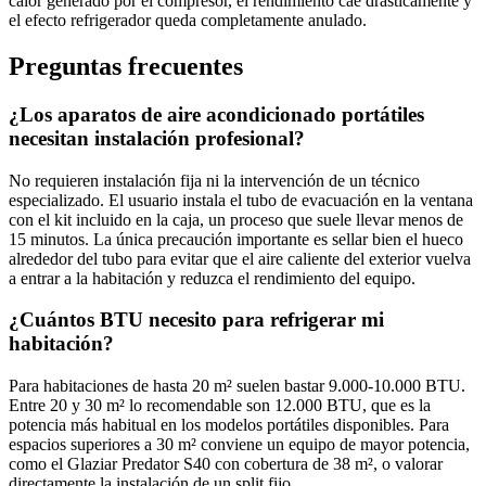
calor generado por el compresor, el rendimiento cae drásticamente y
el efecto refrigerador queda completamente anulado.
Preguntas frecuentes
¿Los aparatos de aire acondicionado portátiles
necesitan instalación profesional?
No requieren instalación fija ni la intervención de un técnico
especializado. El usuario instala el tubo de evacuación en la ventana
con el kit incluido en la caja, un proceso que suele llevar menos de
15 minutos. La única precaución importante es sellar bien el hueco
alrededor del tubo para evitar que el aire caliente del exterior vuelva
a entrar a la habitación y reduzca el rendimiento del equipo.
¿Cuántos BTU necesito para refrigerar mi
habitación?
Para habitaciones de hasta 20 m² suelen bastar 9.000-10.000 BTU.
Entre 20 y 30 m² lo recomendable son 12.000 BTU, que es la
potencia más habitual en los modelos portátiles disponibles. Para
espacios superiores a 30 m² conviene un equipo de mayor potencia,
como el Glaziar Predator S40 con cobertura de 38 m², o valorar
directamente la instalación de un split fijo.