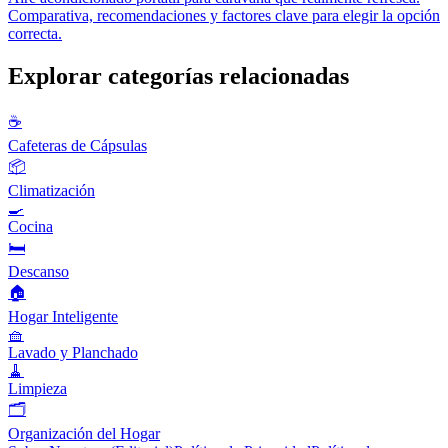
Comparativa, recomendaciones y factores clave para elegir la opción
correcta.
Explorar categorías relacionadas
☕
Cafeteras de Cápsulas
📦
Climatización
🍳
Cocina
🛏️
Descanso
🏠
Hogar Inteligente
🧺
Lavado y Planchado
🧹
Limpieza
🗂️
Organización del Hogar