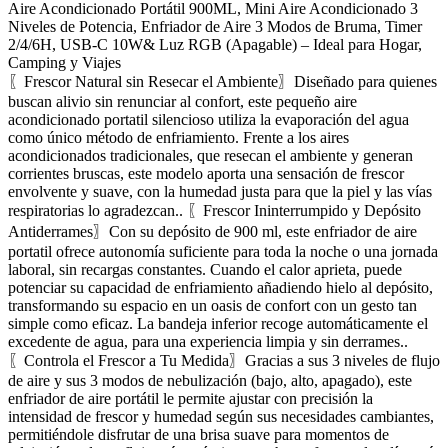
Aire Acondicionado Portátil 900ML, Mini Aire Acondicionado 3
Niveles de Potencia, Enfriador de Aire 3 Modos de Bruma, Timer
2/4/6H, USB-C 10W& Luz RGB (Apagable) – Ideal para Hogar,
Camping y Viajes
〖Frescor Natural sin Resecar el Ambiente〗Diseñado para quienes
buscan alivio sin renunciar al confort, este pequeño aire
acondicionado portatil silencioso utiliza la evaporación del agua
como único método de enfriamiento. Frente a los aires
acondicionados tradicionales, que resecan el ambiente y generan
corrientes bruscas, este modelo aporta una sensación de frescor
envolvente y suave, con la humedad justa para que la piel y las vías
respiratorias lo agradezcan.. 〖Frescor Ininterrumpido y Depósito
Antiderrames〗Con su depósito de 900 ml, este enfriador de aire
portatil ofrece autonomía suficiente para toda la noche o una jornada
laboral, sin recargas constantes. Cuando el calor aprieta, puede
potenciar su capacidad de enfriamiento añadiendo hielo al depósito,
transformando su espacio en un oasis de confort con un gesto tan
simple como eficaz. La bandeja inferior recoge automáticamente el
excedente de agua, para una experiencia limpia y sin derrames..
〖Controla el Frescor a Tu Medida〗Gracias a sus 3 niveles de flujo
de aire y sus 3 modos de nebulización (bajo, alto, apagado), este
enfriador de aire portátil le permite ajustar con precisión la
intensidad de frescor y humedad según sus necesidades cambiantes,
permitiéndole disfrutar de una brisa suave para momentos de