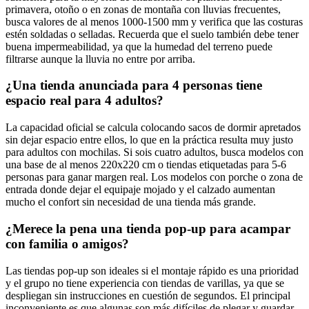
primavera, otoño o en zonas de montaña con lluvias frecuentes,
busca valores de al menos 1000-1500 mm y verifica que las costuras
estén soldadas o selladas. Recuerda que el suelo también debe tener
buena impermeabilidad, ya que la humedad del terreno puede
filtrarse aunque la lluvia no entre por arriba.
¿Una tienda anunciada para 4 personas tiene
espacio real para 4 adultos?
La capacidad oficial se calcula colocando sacos de dormir apretados
sin dejar espacio entre ellos, lo que en la práctica resulta muy justo
para adultos con mochilas. Si sois cuatro adultos, busca modelos con
una base de al menos 220x220 cm o tiendas etiquetadas para 5-6
personas para ganar margen real. Los modelos con porche o zona de
entrada donde dejar el equipaje mojado y el calzado aumentan
mucho el confort sin necesidad de una tienda más grande.
¿Merece la pena una tienda pop-up para acampar
con familia o amigos?
Las tiendas pop-up son ideales si el montaje rápido es una prioridad
y el grupo no tiene experiencia con tiendas de varillas, ya que se
despliegan sin instrucciones en cuestión de segundos. El principal
inconveniente es que algunas son más difíciles de plegar y guardar