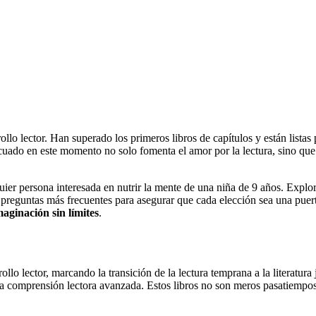
rollo lector. Han superado los primeros libros de capítulos y están lis
ecuado en este momento no solo fomenta el amor por la lectura, sino qu
ier persona interesada en nutrir la mente de una niña de 9 años. Explora
reguntas más frecuentes para asegurar que cada elección sea una puert
maginación sin límites
.
ollo lector, marcando la transición de la lectura temprana a la literatura
una comprensión lectora avanzada. Estos libros no son meros pasatiemp