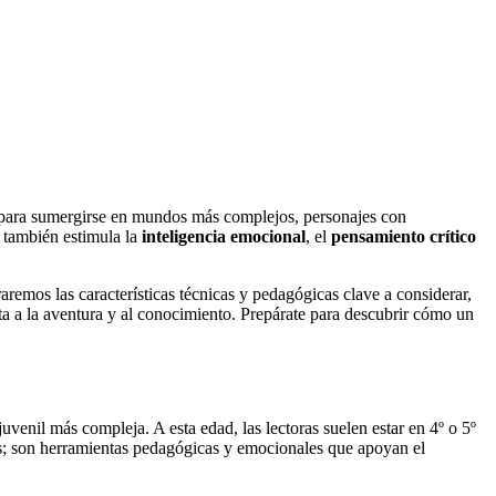
tas para sumergirse en mundos más complejos, personajes con
e también estimula la
inteligencia emocional
, el
pensamiento crítico
remos las características técnicas y pedagógicas clave a considerar,
a a la aventura y al conocimiento. Prepárate para descubrir cómo un
 juvenil más compleja. A esta edad, las lectoras suelen estar en 4º o 5º
os; son herramientas pedagógicas y emocionales que apoyan el