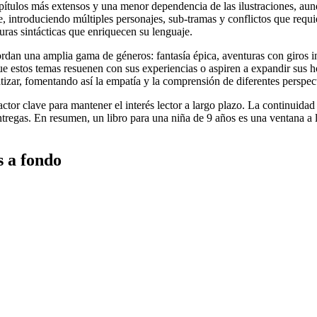
apítulos más extensos y una menor dependencia de las ilustraciones, au
, introduciendo múltiples personajes, sub-tramas y conflictos que requi
uras sintácticas que enriquecen su lenguaje.
rdan una amplia gama de géneros: fantasía épica, aventuras con giros ines
s que estos temas resuenen con sus experiencias o aspiren a expandir sus
zar, fomentando así la empatía y la comprensión de diferentes perspect
ctor clave para mantener el interés lector a largo plazo. La continuida
entregas. En resumen, un libro para una niña de 9 años es una ventana a 
s a fondo