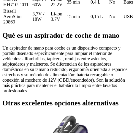
35 min
0,4 L
No
Bate
HH710T 011
60W
22.2V
Bissell
3,7V /
Li-ion
AeroSlim
15 min
0,15 L
No
USB
18W
3.7V
29869
Qué es un aspirador de coche de mano
Un aspirador de mano para coche es un dispositivo compacto y
portátil diseñado específicamente para limpiar el interior de
vehículos: alfombrillas, tapicería, rendijas entre asientos,
salpicaderos y maleteros. Se diferencian de los aspiradores
domésticos en su tamaño reducido, ergonomía orientada a espacios
estrechos y su método de alimentación: batería recargable o
conexión al mechero de 12V (OBD/encendedor). Son la solución
más práctica para mantener el habitáculo limpio entre lavados
profesionales.
Otras excelentes opciones alternativas