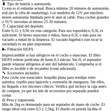
🔋 Tipo de batería y autonomía
Li-ion es el estándar actual. Busca mínimo 20 minutos de autonomía
real (no la cifra de marketing). Los modelos de 12V por mechero
tienen autonomía ilimitada pero te atan al cable. Para coches grandes
o SUV necesitas al menos 25-30 minutos.
🫙 Capacidad del depósito
Entre 0,1L y 0,9L en esta categoría. Para uso esporádico, 0,3L es
suficiente. Si tienes mascotas o niños, busca 0,5L o más para no
vaciarlo a mitad de la limpieza. El vaciado higiénico (sin tocar la
suciedad) es un plus importante.
🌬️ Filtración HEPA
Imprescindible si hay alérgicos en el coche o mascotas. El filtro
HEPA retiene partículas de hasta 0,3 micras. Sin él, el aspirador
puede relanzar alérgenos al aire del habitáculo. Comprueba si el
filtro es lavable o de recambio (coste adicional).
🔧 Accesorios incluidos
Para coche son esenciales: boquilla plana para rendijas entre
asientos, cepillo para tapicería y extensión de manguera. Sin ellos,
no llegarás a los rincones críticos. Verifica qué incluye la caja antes
de comprar, ya que los kits de accesorios por separado pueden
costar.
⚖️ Peso y ergonomía
Más de 2kg es demasiado para un aspirador de mano de coche. El
rango ideal está entre 0,5 y 1,5kg. El diseño en pistola facilita el