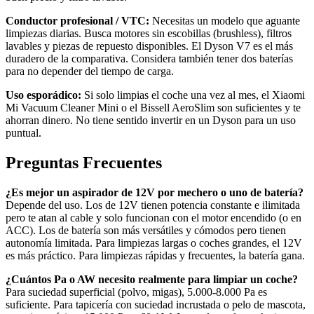
Conductor profesional / VTC:
Necesitas un modelo que aguante
limpiezas diarias. Busca motores sin escobillas (brushless), filtros
lavables y piezas de repuesto disponibles. El Dyson V7 es el más
duradero de la comparativa. Considera también tener dos baterías
para no depender del tiempo de carga.
Uso esporádico:
Si solo limpias el coche una vez al mes, el Xiaomi
Mi Vacuum Cleaner Mini o el Bissell AeroSlim son suficientes y te
ahorran dinero. No tiene sentido invertir en un Dyson para un uso
puntual.
Preguntas Frecuentes
¿Es mejor un aspirador de 12V por mechero o uno de batería?
Depende del uso. Los de 12V tienen potencia constante e ilimitada
pero te atan al cable y solo funcionan con el motor encendido (o en
ACC). Los de batería son más versátiles y cómodos pero tienen
autonomía limitada. Para limpiezas largas o coches grandes, el 12V
es más práctico. Para limpiezas rápidas y frecuentes, la batería gana.
¿Cuántos Pa o AW necesito realmente para limpiar un coche?
Para suciedad superficial (polvo, migas), 5.000-8.000 Pa es
suficiente. Para tapicería con suciedad incrustada o pelo de mascota,