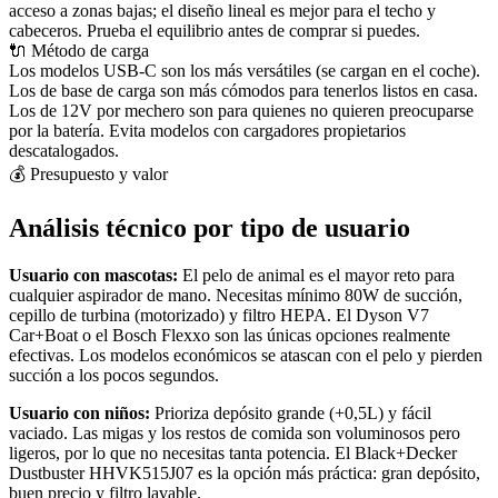
acceso a zonas bajas; el diseño lineal es mejor para el techo y
cabeceros. Prueba el equilibrio antes de comprar si puedes.
🔌 Método de carga
Los modelos USB-C son los más versátiles (se cargan en el coche).
Los de base de carga son más cómodos para tenerlos listos en casa.
Los de 12V por mechero son para quienes no quieren preocuparse
por la batería. Evita modelos con cargadores propietarios
descatalogados.
💰 Presupuesto y valor
Análisis técnico por tipo de usuario
Usuario con mascotas:
El pelo de animal es el mayor reto para
cualquier aspirador de mano. Necesitas mínimo 80W de succión,
cepillo de turbina (motorizado) y filtro HEPA. El Dyson V7
Car+Boat o el Bosch Flexxo son las únicas opciones realmente
efectivas. Los modelos económicos se atascan con el pelo y pierden
succión a los pocos segundos.
Usuario con niños:
Prioriza depósito grande (+0,5L) y fácil
vaciado. Las migas y los restos de comida son voluminosos pero
ligeros, por lo que no necesitas tanta potencia. El Black+Decker
Dustbuster HHVK515J07 es la opción más práctica: gran depósito,
buen precio y filtro lavable.