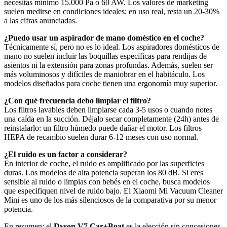
necesitas mínimo 15.000 Pa o 60 AW. Los valores de marketing
suelen medirse en condiciones ideales; en uso real, resta un 20-30%
a las cifras anunciadas.
¿Puedo usar un aspirador de mano doméstico en el coche?
Técnicamente sí, pero no es lo ideal. Los aspiradores domésticos de
mano no suelen incluir las boquillas específicas para rendijas de
asientos ni la extensión para zonas profundas. Además, suelen ser
más voluminosos y difíciles de maniobrar en el habitáculo. Los
modelos diseñados para coche tienen una ergonomía muy superior.
¿Con qué frecuencia debo limpiar el filtro?
Los filtros lavables deben limpiarse cada 3-5 usos o cuando notes
una caída en la succión. Déjalo secar completamente (24h) antes de
reinstalarlo: un filtro húmedo puede dañar el motor. Los filtros
HEPA de recambio suelen durar 6-12 meses con uso normal.
¿El ruido es un factor a considerar?
En interior de coche, el ruido es amplificado por las superficies
duras. Los modelos de alta potencia superan los 80 dB. Si eres
sensible al ruido o limpias con bebés en el coche, busca modelos
que especifiquen nivel de ruido bajo. El Xiaomi Mi Vacuum Cleaner
Mini es uno de los más silenciosos de la comparativa por su menor
potencia.
En resumen: el
Dyson V7 Car+Boat
es la elección sin concesiones