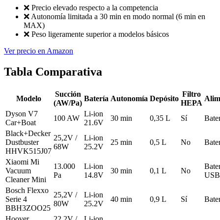
❌
Precio elevado respecto a la competencia
❌
Autonomía limitada a 30 min en modo normal (6 min en
MAX)
❌
Peso ligeramente superior a modelos básicos
Ver precio en Amazon
Tabla Comparativa
Succión
Filtro
Modelo
Batería
Autonomía
Depósito
Alim
(AW/Pa)
HEPA
Dyson V7
Li-ion
100 AW
30 min
0,35 L
Sí
Bate
Car+Boat
21.6V
Black+Decker
25,2V /
Li-ion
Dustbuster
25 min
0,5 L
No
Bate
68W
25.2V
HHVK515J07
Xiaomi Mi
13.000
Li-ion
Bater
Vacuum
30 min
0,1 L
No
Pa
14.8V
USB
Cleaner Mini
Bosch Flexxo
25,2V /
Li-ion
Serie 4
40 min
0,9 L
Sí
Bate
80W
25.2V
BBH3ZOO25
Hoover
22,2V /
Li-ion