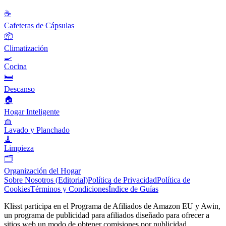
☕
Cafeteras de Cápsulas
📦
Climatización
🍳
Cocina
🛏️
Descanso
🏠
Hogar Inteligente
🧺
Lavado y Planchado
🧹
Limpieza
🗂️
Organización del Hogar
Sobre Nosotros (Editorial)
Política de Privacidad
Política de
Cookies
Términos y Condiciones
Índice de Guías
Klisst participa en el Programa de Afiliados de Amazon EU y Awin,
un programa de publicidad para afiliados diseñado para ofrecer a
sitios web un modo de obtener comisiones por publicidad,