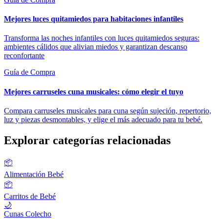
Mejores luces quitamiedos para habitaciones infantiles
Transforma las noches infantiles con luces quitamiedos seguras:
ambientes cálidos que alivian miedos y garantizan descanso
reconfortante
Guía de Compra
Mejores carruseles cuna musicales: cómo elegir el tuyo
Compara carruseles musicales para cuna según sujeción, repertorio,
luz y piezas desmontables, y elige el más adecuado para tu bebé.
Explorar categorías relacionadas
📦
Alimentación Bebé
📦
Carritos de Bebé
🌙
Cunas Colecho