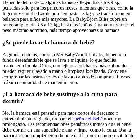
Depende del modelo: algunas hamacas llegan hasta los 9 kg,
pensadas solo para los primeros meses, mientras que otras, como la
Ingenuity Cuddle Lamb, admiten hasta 18 kg y se transforman en
balancín para niños más mayores. La BabyBjörn Bliss cubre un
rango amplio, de 3,5 a 13 kg, hasta los 2 años. Cuanto mayor sea el
peso máximo admitido, más tiempo aprovecharás la hamaca.
¿Se puede lavar la hamaca de bebé?
Algunos modelos, como la MS BabyWorld Lullaby, tienen una
funda desenfundable que se lava a máquina, lo que facilita
mantenerla limpia. Otros, con tejidos acolchados más elaborados,
pueden requerir lavado a mano o limpieza localizada. Conviene
comprobar las instrucciones de lavado antes de comprar si buscas
máxima comodidad de mantenimiento.
¿La hamaca de bebé sustituye a la cuna para
dormir?
No, la hamaca está pensada para ratos cortos de descanso o
entretenimiento vigilado, no para el
sueño del Bebé
nocturno
prolongado. Las recomendaciones pediátricas indican que el bebé
debe dormir en una superficie plana y firme, como la cuna. Usa la
hamaca como complemento durante el día, nunca como sustituto del