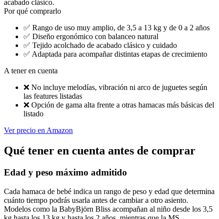
acabado clásico.
Por qué comprarlo
✅
Rango de uso muy amplio, de 3,5 a 13 kg y de 0 a 2 años
✅
Diseño ergonómico con balanceo natural
✅
Tejido acolchado de acabado clásico y cuidado
✅
Adaptada para acompañar distintas etapas de crecimiento
A tener en cuenta
❌
No incluye melodías, vibración ni arco de juguetes según
las features listadas
❌
Opción de gama alta frente a otras hamacas más básicas del
listado
Ver precio en Amazon
Qué tener en cuenta antes de comprar
Edad y peso máximo admitido
Cada hamaca de bebé indica un rango de peso y edad que determina
cuánto tiempo podrás usarla antes de cambiar a otro asiento.
Modelos como la BabyBjörn Bliss acompañan al niño desde los 3,5
kg hasta los 13 kg y hasta los 2 años, mientras que la MS