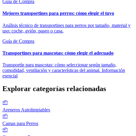
Guía de Compra
Mejores transportines para perros: cómo elegir el tuyo
Análisis técnico de transportines para perros por tamaño, material y
uso: coche, avión, paseo o casa.
Guía de Compra
Transportines para mascotas: cómo elegir el adecuado
Transportín para mascotas: cómo seleccionar según tamaño,
comodidad, ventilación y características del animal. Información
esencial
Explorar categorías relacionadas
📦
Areneros Autolimpiables
📦
Camas para Perros
📦