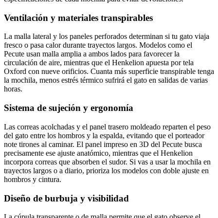
Ventilación y materiales transpirables
La malla lateral y los paneles perforados determinan si tu gato viaja
fresco o pasa calor durante trayectos largos. Modelos como el
Pecute usan malla amplia a ambos lados para favorecer la
circulación de aire, mientras que el Henkelion apuesta por tela
Oxford con nueve orificios. Cuanta más superficie transpirable tenga
la mochila, menos estrés térmico sufrirá el gato en salidas de varias
horas.
Sistema de sujeción y ergonomía
Las correas acolchadas y el panel trasero moldeado reparten el peso
del gato entre los hombros y la espalda, evitando que el porteador
note tirones al caminar. El panel impreso en 3D del Pecute busca
precisamente ese ajuste anatómico, mientras que el Henkelion
incorpora correas que absorben el sudor. Si vas a usar la mochila en
trayectos largos o a diario, prioriza los modelos con doble ajuste en
hombros y cintura.
Diseño de burbuja y visibilidad
La cúpula transparente o de malla permite que el gato observe el