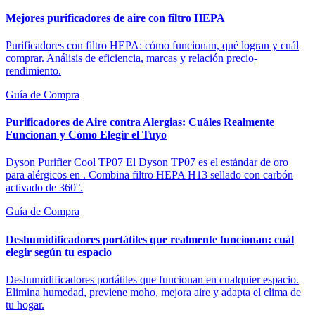
Mejores purificadores de aire con filtro HEPA
Purificadores con filtro HEPA: cómo funcionan, qué logran y cuál
comprar. Análisis de eficiencia, marcas y relación precio-
rendimiento.
Guía de Compra
Purificadores de Aire contra Alergias: Cuáles Realmente
Funcionan y Cómo Elegir el Tuyo
Dyson Purifier Cool TP07 El Dyson TP07 es el estándar de oro
para alérgicos en . Combina filtro HEPA H13 sellado con carbón
activado de 360°.
Guía de Compra
Deshumidificadores portátiles que realmente funcionan: cuál
elegir según tu espacio
Deshumidificadores portátiles que funcionan en cualquier espacio.
Elimina humedad, previene moho, mejora aire y adapta el clima de
tu hogar.