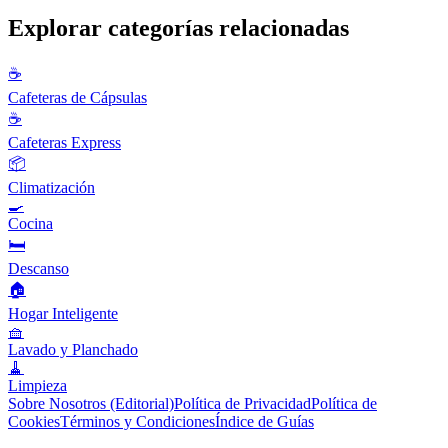
Explorar categorías relacionadas
☕
Cafeteras de Cápsulas
☕
Cafeteras Express
📦
Climatización
🍳
Cocina
🛏️
Descanso
🏠
Hogar Inteligente
🧺
Lavado y Planchado
🧹
Limpieza
Sobre Nosotros (Editorial)
Política de Privacidad
Política de
Cookies
Términos y Condiciones
Índice de Guías