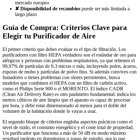
mercado europeo
✘ Disponibilidad de recambios
puede ser más limitada a
largo plazo
Guía de Compra: Criterios Clave para
Elegir tu Purificador de Aire
El primer criterio que debes evaluar es el tipo de filtración. Los
purificadores con filtro HEPA verdadero son el estándar de oro para
alérgicos y personas con problemas respiratorios, ya que retienen el
99,97% de partículas de 0,3 micras o más, incluyendo polen, ácaros,
esporas de moho y partículas de polvo fino. Si además convives con
fumadores o tienes problemas con olores persistentes, busca
modelos que combinen el HEPA con un filtro de carbón activo,
como el Philips Serie 900 o el MORENTO. El índice CADR
(Clean Air Delivery Rate) es otro parámetro fundamental: indica los
metros cúbicos de aire limpio que el aparato es capaz de procesar
por hora, y debe estar dimensionado al menos para el doble del
volumen de la habitación donde lo vayas a usar.
El segundo bloque de criterios engloba aspectos prácticos como el
nivel de ruido, el consumo energético y el coste total de propiedad.
Un purificador que funciona a más de 50 dB en modo máximo
resultará molesto en dormitorios o zonas de estudio, por lo que