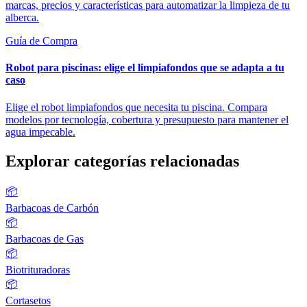
marcas, precios y características para automatizar la limpieza de tu
alberca.
Guía de Compra
Robot para piscinas: elige el limpiafondos que se adapta a tu
caso
Elige el robot limpiafondos que necesita tu piscina. Compara
modelos por tecnología, cobertura y presupuesto para mantener el
agua impecable.
Explorar categorías relacionadas
📦
Barbacoas de Carbón
📦
Barbacoas de Gas
📦
Biotrituradoras
📦
Cortasetos