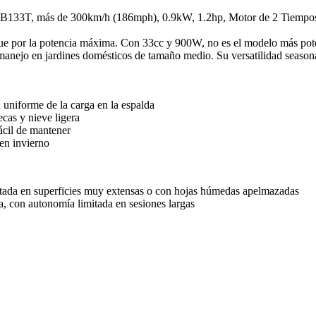
3T, más de 300km/h (186mph), 0.9kW, 1.2hp, Motor de 2 Tiempos de 
ue por la potencia máxima. Con 33cc y 900W, no es el modelo más poten
 manejo en jardines domésticos de tamaño medio. Su versatilidad seaso
 uniforme de la carga en la espalda
ecas y nieve ligera
ácil de mantener
en invierno
mitada en superficies muy extensas o con hojas húmedas apelmazadas
, con autonomía limitada en sesiones largas