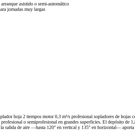
 arranque asistido o semi-automático
para jornadas muy largas
 hoja 2 tiempos motor 0,3 m³/s profesional sopladores de hojas con
esional o semiprofesional en grandes superficies. El depósito de 1,8L
de la salida de aire —hasta 120° en vertical y 135° en horizontal— aport