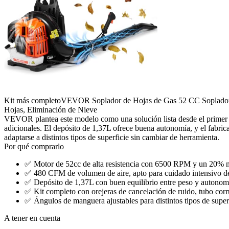
Kit más completo
VEVOR Soplador de Hojas de Gas 52 CC Soplador 
Hojas, Eliminación de Nieve
VEVOR plantea este modelo como una solución lista desde el primer u
adicionales. El depósito de 1,37L ofrece buena autonomía, y el fabric
adaptarse a distintos tipos de superficie sin cambiar de herramienta.
Por qué comprarlo
✅
Motor de 52cc de alta resistencia con 6500 RPM y un 20% má
✅
480 CFM de volumen de aire, apto para cuidado intensivo de
✅
Depósito de 1,37L con buen equilibrio entre peso y autonom
✅
Kit completo con orejeras de cancelación de ruido, tubo corru
✅
Ángulos de manguera ajustables para distintos tipos de super
A tener en cuenta