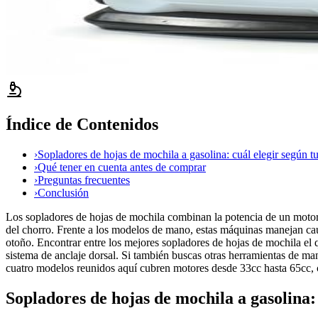
Índice de Contenidos
›
Sopladores de hojas de mochila a gasolina: cuál elegir según tu
›
Qué tener en cuenta antes de comprar
›
Preguntas frecuentes
›
Conclusión
Los sopladores de hojas de mochila combinan la potencia de un motor d
del chorro. Frente a los modelos de mano, estas máquinas manejan cau
otoño. Encontrar entre los mejores sopladores de hojas de mochila el qu
sistema de anclaje dorsal. Si también buscas otras herramientas de ma
cuatro modelos reunidos aquí cubren motores desde 33cc hasta 65cc, c
Sopladores de hojas de mochila a gasolina: 