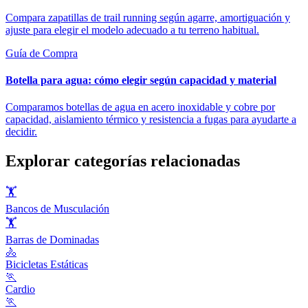
Compara zapatillas de trail running según agarre, amortiguación y
ajuste para elegir el modelo adecuado a tu terreno habitual.
Guía de Compra
Botella para agua: cómo elegir según capacidad y material
Comparamos botellas de agua en acero inoxidable y cobre por
capacidad, aislamiento térmico y resistencia a fugas para ayudarte a
decidir.
Explorar categorías relacionadas
🏋️
Bancos de Musculación
🏋️
Barras de Dominadas
🚴
Bicicletas Estáticas
🏃
Cardio
🏃