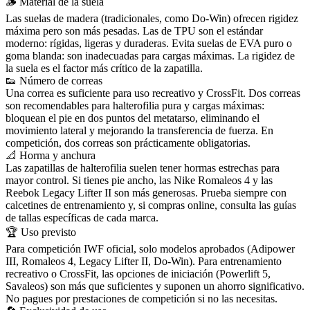
🪵 Material de la suela
Las suelas de madera (tradicionales, como Do-Win) ofrecen rigidez
máxima pero son más pesadas. Las de TPU son el estándar
moderno: rígidas, ligeras y duraderas. Evita suelas de EVA puro o
goma blanda: son inadecuadas para cargas máximas. La rigidez de
la suela es el factor más crítico de la zapatilla.
👟 Número de correas
Una correa es suficiente para uso recreativo y CrossFit. Dos correas
son recomendables para halterofilia pura y cargas máximas:
bloquean el pie en dos puntos del metatarso, eliminando el
movimiento lateral y mejorando la transferencia de fuerza. En
competición, dos correas son prácticamente obligatorias.
📐 Horma y anchura
Las zapatillas de halterofilia suelen tener hormas estrechas para
mayor control. Si tienes pie ancho, las Nike Romaleos 4 y las
Reebok Legacy Lifter II son más generosas. Prueba siempre con
calcetines de entrenamiento y, si compras online, consulta las guías
de tallas específicas de cada marca.
🏆 Uso previsto
Para competición IWF oficial, solo modelos aprobados (Adipower
III, Romaleos 4, Legacy Lifter II, Do-Win). Para entrenamiento
recreativo o CrossFit, las opciones de iniciación (Powerlift 5,
Savaleos) son más que suficientes y suponen un ahorro significativo.
No pagues por prestaciones de competición si no las necesitas.