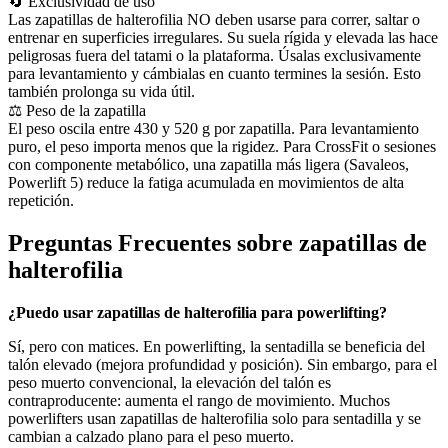
🔄 Exclusividad de uso
Las zapatillas de halterofilia NO deben usarse para correr, saltar o
entrenar en superficies irregulares. Su suela rígida y elevada las hace
peligrosas fuera del tatami o la plataforma. Úsalas exclusivamente
para levantamiento y cámbialas en cuanto termines la sesión. Esto
también prolonga su vida útil.
⚖️ Peso de la zapatilla
El peso oscila entre 430 y 520 g por zapatilla. Para levantamiento
puro, el peso importa menos que la rigidez. Para CrossFit o sesiones
con componente metabólico, una zapatilla más ligera (Savaleos,
Powerlift 5) reduce la fatiga acumulada en movimientos de alta
repetición.
Preguntas Frecuentes sobre zapatillas de
halterofilia
¿Puedo usar zapatillas de halterofilia para powerlifting?
Sí, pero con matices. En powerlifting, la sentadilla se beneficia del
talón elevado (mejora profundidad y posición). Sin embargo, para el
peso muerto convencional, la elevación del talón es
contraproducente: aumenta el rango de movimiento. Muchos
powerlifters usan zapatillas de halterofilia solo para sentadilla y se
cambian a calzado plano para el peso muerto.