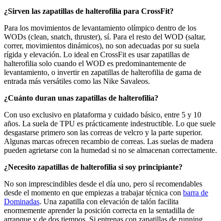
¿Sirven las zapatillas de halterofilia para CrossFit?
Para los movimientos de levantamiento olímpico dentro de los
WODs (clean, snatch, thruster), sí. Para el resto del WOD (saltar,
correr, movimientos dinámicos), no son adecuadas por su suela
rígida y elevación. Lo ideal en CrossFit es usar zapatillas de
halterofilia solo cuando el WOD es predominantemente de
levantamiento, o invertir en zapatillas de halterofilia de gama de
entrada más versátiles como las Nike Savaleos.
¿Cuánto duran unas zapatillas de halterofilia?
Con uso exclusivo en plataforma y cuidado básico, entre 5 y 10
años. La suela de TPU es prácticamente indestructible. Lo que suele
desgastarse primero son las correas de velcro y la parte superior.
Algunas marcas ofrecen recambio de correas. Las suelas de madera
pueden agrietarse con la humedad si no se almacenan correctamente.
¿Necesito zapatillas de halterofilia si soy principiante?
No son imprescindibles desde el día uno, pero sí recomendables
desde el momento en que empiezas a trabajar técnica con
barra de
Dominadas
. Una zapatilla con elevación de talón facilita
enormemente aprender la posición correcta en la sentadilla de
arranque y de dos tiempos. Si entrenas con zapatillas de running