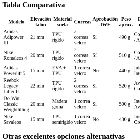
Tabla Comparativa
Elevación
Material
Aprobación
Peso
P
Modelo
Correas
talón
suela
IWF
aprox.
Adidas
2
TPU
Co
Adipower
21 mm
correas
Sí
490 g
rígido
/ 
III
velcro
2
Nike
TPU
Co
20 mm
correas
Sí
510 g
Romaleos 4
rígido
/ 
velcro
Adidas
EVA +
1 correa
Ini
15 mm
No
440 g
Powerlift 5
TPU
velcro
In
Reebok
2
TPU
Av
Legacy
22 mm
correas
Sí
520 g
rígido
Co
Lifter II
velcro
Do-Win
Madera +
1 correa
Int
Classic
20 mm
Sí
500 g
goma
velcro
Av
Weightlifting
Nike
TPU
1 correa
Ini
15 mm
No
430 g
Savaleos
semirígido
velcro
Cr
Otras excelentes opciones alternativas