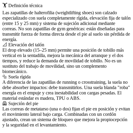
🏋️ Definición técnica
Las zapatillas de halterofilia (weightlifting shoes) son calzado
especializado con suela completamente rígida, elevación fija de talón
(entre 15 y 25 mm) y sistema de sujeción adicional mediante
correas. No son zapatillas de gym genéricas: están diseñadas para
transmitir fuerza de forma directa desde el pie al suelo sin pérdida de
energía.
📐 Elevación del talón
El drop elevado (15–25 mm) permite una posición de tobillo más
vertical en la sentadilla, mejora la mecánica del arranque y el dos
tiempos, y reduce la demanda de movilidad de tobillo. No es un
sustituto del trabajo de movilidad, sino un complemento
biomecánico.
🔩 Suela rígida
A diferencia de las zapatillas de running o crosstraining, la suela no
debe absorber impactos: debe transmitirlos. Una suela blanda "roba"
energía en el empuje y crea inestabilidad con cargas pesadas. El
material estándar es madera, TPU o ABS.
🦺 Sujeción del pie
Las correas de metatarso (una o dos) fijan el pie en posición y evitan
el movimiento lateral bajo carga. Combinadas con un cordón
ajustado, crean un sistema de bloqueo que mejora la propiocepción
y la seguridad en el levantamiento.