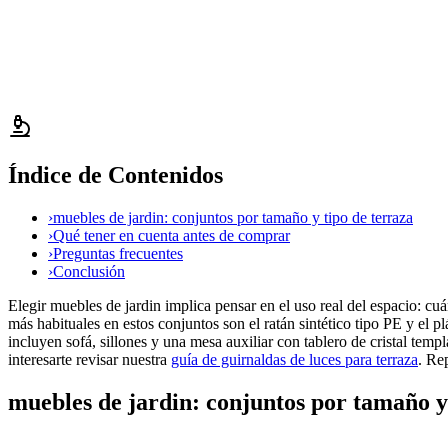
Índice de Contenidos
›
muebles de jardin: conjuntos por tamaño y tipo de terraza
›
Qué tener en cuenta antes de comprar
›
Preguntas frecuentes
›
Conclusión
Elegir muebles de jardin implica pensar en el uso real del espacio: cuá
más habituales en estos conjuntos son el ratán sintético tipo PE y el p
incluyen sofá, sillones y una mesa auxiliar con tablero de cristal templ
interesarte revisar nuestra
guía de guirnaldas de luces para terraza
. Re
muebles de jardin: conjuntos por tamaño y