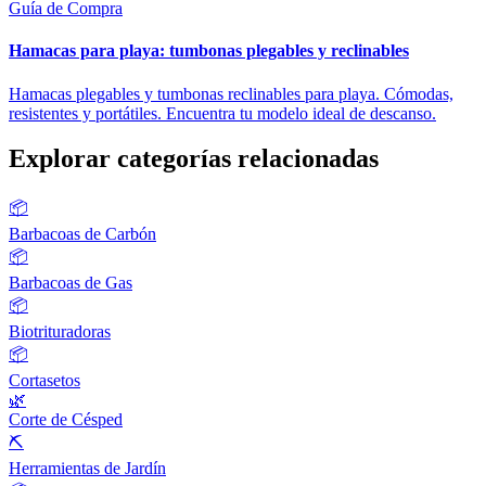
Guía de Compra
Hamacas para playa: tumbonas plegables y reclinables
Hamacas plegables y tumbonas reclinables para playa. Cómodas,
resistentes y portátiles. Encuentra tu modelo ideal de descanso.
Explorar categorías relacionadas
📦
Barbacoas de Carbón
📦
Barbacoas de Gas
📦
Biotrituradoras
📦
Cortasetos
🌿
Corte de Césped
⛏️
Herramientas de Jardín