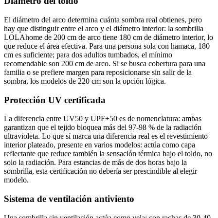
Diámetro del toldo
El diámetro del arco determina cuánta sombra real obtienes, pero
hay que distinguir entre el arco y el diámetro interior: la sombrilla
LOLAhome de 200 cm de arco tiene 180 cm de diámetro interior, lo
que reduce el área efectiva. Para una persona sola con hamaca, 180
cm es suficiente; para dos adultos tumbados, el mínimo
recomendable son 200 cm de arco. Si se busca cobertura para una
familia o se prefiere margen para reposicionarse sin salir de la
sombra, los modelos de 220 cm son la opción lógica.
Protección UV certificada
La diferencia entre UV50 y UPF+50 es de nomenclatura: ambas
garantizan que el tejido bloquea más del 97-98 % de la radiación
ultravioleta. Lo que sí marca una diferencia real es el revestimiento
interior plateado, presente en varios modelos: actúa como capa
reflectante que reduce también la sensación térmica bajo el toldo, no
solo la radiación. Para estancias de más de dos horas bajo la
sombrilla, esta certificación no debería ser prescindible al elegir
modelo.
Sistema de ventilación antiviento
Una sombrilla sin ventilación actúa como vela: con rachas de 30-40