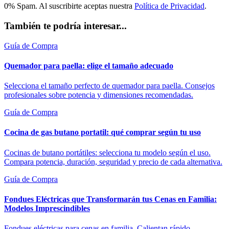
0% Spam. Al suscribirte aceptas nuestra
Política de Privacidad
.
También te podría interesar...
Guía de Compra
Quemador para paella: elige el tamaño adecuado
Selecciona el tamaño perfecto de quemador para paella. Consejos
profesionales sobre potencia y dimensiones recomendadas.
Guía de Compra
Cocina de gas butano portatil: qué comprar según tu uso
Cocinas de butano portátiles: selecciona tu modelo según el uso.
Compara potencia, duración, seguridad y precio de cada alternativa.
Guía de Compra
Fondues Eléctricas que Transformarán tus Cenas en Familia:
Modelos Imprescindibles
Fondues eléctricas para cenas en familia. Calientan rápido,