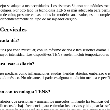
mejor se adapta a tus necesidades. Los sistemas Shiatsu con nódulos rot
sculares. Por otro lado, la tecnología TENS es más adecuada para perfil
ión de calor, presente en casi todos los modelos analizados, es un comp
 independientemente del tipo de masajeador elegido.
Cervicales
 cada día?
tos por zona muscular, con un máximo de dos o tres sesiones diarias. U
yor intensidad. Los dispositivos TENS suelen incluir temporizadores a
ra usar a diario?
ones médicas como inflamaciones agudas, heridas abiertas, embarazo o p
 uso doméstico. No obstante, si padeces alguna condición médica especí
uno con tecnología TENS?
orios que presionan y amasan los músculos, imitando las técnicas del ma
ctricos de baja frecuencia para estimular los nervios y bloquear las señ