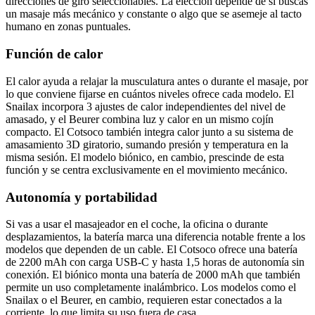
direcciones de giro seleccionables. La elección depende de si buscas
un masaje más mecánico y constante o algo que se asemeje al tacto
humano en zonas puntuales.
Función de calor
El calor ayuda a relajar la musculatura antes o durante el masaje, por
lo que conviene fijarse en cuántos niveles ofrece cada modelo. El
Snailax incorpora 3 ajustes de calor independientes del nivel de
amasado, y el Beurer combina luz y calor en un mismo cojín
compacto. El Cotsoco también integra calor junto a su sistema de
amasamiento 3D giratorio, sumando presión y temperatura en la
misma sesión. El modelo biónico, en cambio, prescinde de esta
función y se centra exclusivamente en el movimiento mecánico.
Autonomía y portabilidad
Si vas a usar el masajeador en el coche, la oficina o durante
desplazamientos, la batería marca una diferencia notable frente a los
modelos que dependen de un cable. El Cotsoco ofrece una batería
de 2200 mAh con carga USB-C y hasta 1,5 horas de autonomía sin
conexión. El biónico monta una batería de 2000 mAh que también
permite un uso completamente inalámbrico. Los modelos como el
Snailax o el Beurer, en cambio, requieren estar conectados a la
corriente, lo que limita su uso fuera de casa.