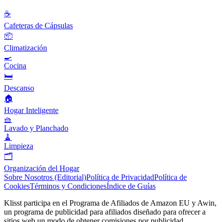
☕
Cafeteras de Cápsulas
📦
Climatización
🍳
Cocina
🛏️
Descanso
🏠
Hogar Inteligente
🧺
Lavado y Planchado
🧹
Limpieza
🗂️
Organización del Hogar
Sobre Nosotros (Editorial)
Política de Privacidad
Política de
Cookies
Términos y Condiciones
Índice de Guías
Klisst participa en el Programa de Afiliados de Amazon EU y Awin,
un programa de publicidad para afiliados diseñado para ofrecer a
sitios web un modo de obtener comisiones por publicidad,