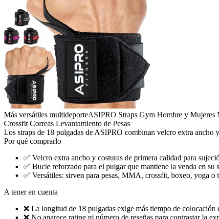
Más versátiles multideporte
ASIPRO Straps Gym Hombre y Mujeres M
Crossfit Correas Levantamiento de Pesas
Los straps de 18 pulgadas de ASIPRO combinan velcro extra ancho y u
Por qué comprarlo
✅
Velcro extra ancho y costuras de primera calidad para sujeci
✅
Bucle reforzado para el pulgar que mantiene la venda en su s
✅
Versátiles: sirven para pesas, MMA, crossfit, boxeo, yoga o t
A tener en cuenta
❌
La longitud de 18 pulgadas exige más tiempo de colocación en
❌
No aparece rating ni número de reseñas para contrastar la exp