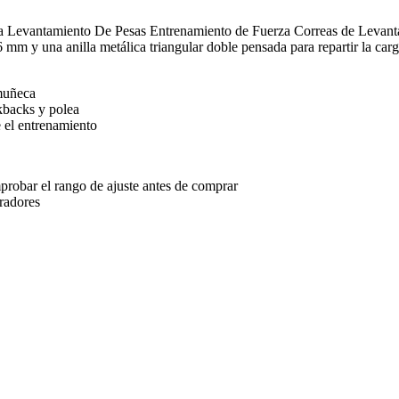
evantamiento De Pesas Entrenamiento de Fuerza Correas de Levant
m y una anilla metálica triangular doble pensada para repartir la carga
muñeca
ckbacks y polea
e el entrenamiento
mprobar el rango de ajuste antes de comprar
radores