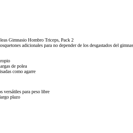
leas Gimnasio Hombro Triceps, Pack 2
squetones adicionales para no depender de los desgastados del gimnasi
propio
largas de polea
visadas como agarre
s versátiles para peso libre
largo plazo