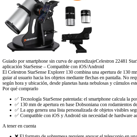
Guiado por smartphone sin curva de aprendizaje
Celestron 22481 Star
aplicación StarSense – Compatible con iOS/Android
El Celestron StarSense Explorer 130 combina una apertura de 130 mm 
guiar al usuario hacia los objetos mediante flechas en pantalla. No re
según hora y ubicación, desde planetas hasta nebulosas y cúmulos este
Por qué comprarlo
✅
Tecnología StarSense patentada: el smartphone calcula la posi
✅
130 mm de apertura en base Dobsoniana con rodamientos de t
✅
La app genera una lista personalizada de objetos visibles se
✅
Compatible con iOS y Android sin necesidad de hardware adi
A tener en cuenta
❌
El formato de sobremesa requiere apoyar el telescopio en una