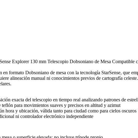
Sense Explorer 130 mm Telescopio Dobsoniano de Mesa Compatible con 
en formato Dobsoniano de mesa con la tecnología StarSense, que emplea
quiere alineación manual ni conocimientos previos de cartografía celeste
lares.
ción exacta del telescopio en tiempo real analizando patrones de estrell
eflón para movimientos suaves y precisos en altitud y azimut
gún hora y ubicación, válida tanto para ciudad como para cielos oscuros
cional ni controlador electrónico independiente
 mesa o superficie elevada: no incluye trípode propio