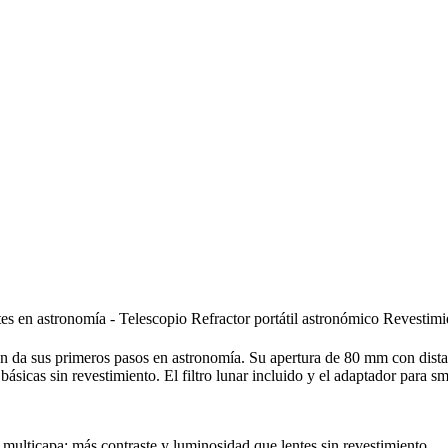
 en astronomía - Telescopio Refractor portátil astronómico Revestimi
a sus primeros pasos en astronomía. Su apertura de 80 mm con distanci
s básicas sin revestimiento. El filtro lunar incluido y el adaptador par
multicapa: más contraste y luminosidad que lentes sin revestimiento