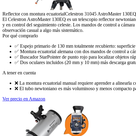
Reflector con montura ecuatorial
Celestron 31045 AstroMaster 130EQ
El Celestron AstroMaster 130EQ es un telescopio reflector newtoniano
y en control del seguimiento celeste. Los mandos de control a cámara l
observación casual a algo más sistemático.
Por qué comprarlo
✅
Espejo primario de 130 mm totalmente recubierto: superficie
✅
Montura ecuatorial alemana con dos mandos de control a cámar
✅
Buscador StarPointer de punto rojo para localizar objetos ráp
✅
Dos oculares incluidos (20 mm y 10 mm) más descarga gratu
A tener en cuenta
❌
La montura ecuatorial manual requiere aprender a alinearla c
❌
El tubo newtoniano es más voluminoso y menos compacto para 
Ver precio en Amazon