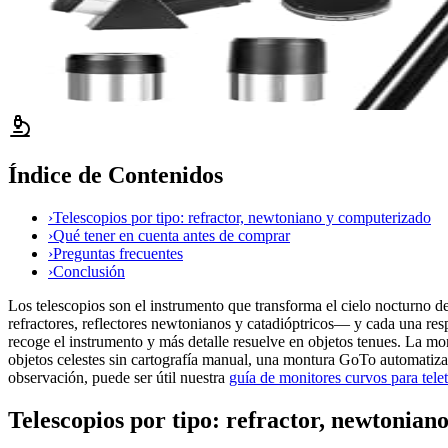
Índice de Contenidos
›
Telescopios por tipo: refractor, newtoniano y computerizado
›
Qué tener en cuenta antes de comprar
›
Preguntas frecuentes
›
Conclusión
Los telescopios son el instrumento que transforma el cielo nocturno d
refractores, reflectores newtonianos y catadióptricos— y cada una resp
recoge el instrumento y más detalle resuelve en objetos tenues. La mon
objetos celestes sin cartografía manual, una montura GoTo automatiza
observación, puede ser útil nuestra
guía de monitores curvos para telet
Telescopios por tipo: refractor, newtonia