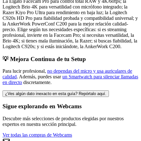
La Elgato Facecam Pro para control total RAW y 4K/60fps; la
Logitech Brio 4K para versatilidad con micrófono integrado; la
Razer Kiyo Pro Ultra para rendimiento en baja luz; la Logitech
C920s HD Pro para fiabilidad probada y compatibilidad universal; y
la AnkerWork PowerConf C200 para la mejor relación calidad-
precio. Elige según tus necesidades específicas: si es streaming
profesional, invierte en la Facecam Pro; si necesitas versatilidad, la
Brio 4K; si tienes mala iluminación, la Razer; si buscas fiabilidad, la
Logitech C920s; y si estás iniciándote, la AnkerWork C200.
💡 Mejora Continua de tu Setup
Para lucir profesional,
no dependas del micro y usa auriculares de
calidad
. Además, puedes usar
un Smartwatch para silenciar llamadas
en directo
discretamente.
¿Ves algún dato inexacto en esta guía? Repórtalo aquí.
Sigue explorando en
Webcams
Descubre más selecciones de productos elegidas por nuestros
expertos en nuestra sección principal.
Ver todas las compras de
Webcams