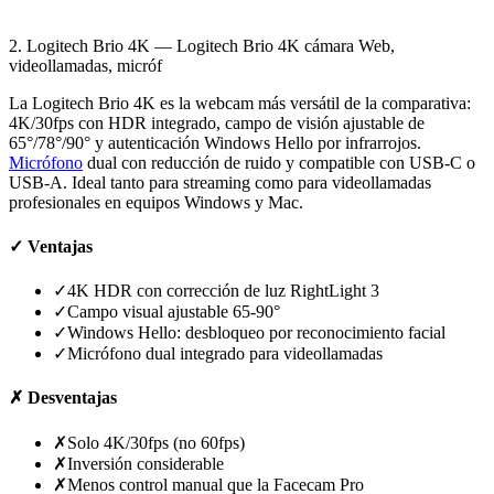
2. Logitech Brio 4K — Logitech Brio 4K cámara Web,
videollamadas, micróf
La Logitech Brio 4K es la webcam más versátil de la comparativa:
4K/30fps con HDR integrado, campo de visión ajustable de
65°/78°/90° y autenticación Windows Hello por infrarrojos.
Micrófono
dual con reducción de ruido y compatible con USB-C o
USB-A. Ideal tanto para streaming como para videollamadas
profesionales en equipos Windows y Mac.
✓
Ventajas
✓
4K HDR con corrección de luz RightLight 3
✓
Campo visual ajustable 65-90°
✓
Windows Hello: desbloqueo por reconocimiento facial
✓
Micrófono dual integrado para videollamadas
✗
Desventajas
✗
Solo 4K/30fps (no 60fps)
✗
Inversión considerable
✗
Menos control manual que la Facecam Pro