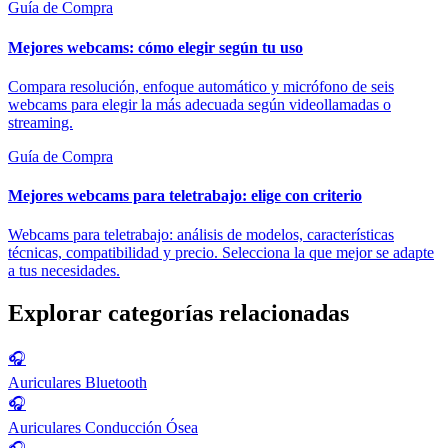
Guía de Compra
Mejores webcams: cómo elegir según tu uso
Compara resolución, enfoque automático y micrófono de seis
webcams para elegir la más adecuada según videollamadas o
streaming.
Guía de Compra
Mejores webcams para teletrabajo: elige con criterio
Webcams para teletrabajo: análisis de modelos, características
técnicas, compatibilidad y precio. Selecciona la que mejor se adapte
a tus necesidades.
Explorar categorías relacionadas
🎧
Auriculares Bluetooth
🎧
Auriculares Conducción Ósea