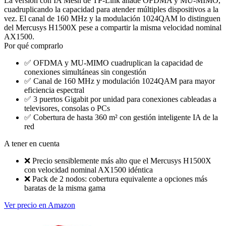
La versión con IA Mesh de TP-Link añade OFDMA y MU-MIMO,
cuadruplicando la capacidad para atender múltiples dispositivos a la
vez. El canal de 160 MHz y la modulación 1024QAM lo distinguen
del Mercusys H1500X pese a compartir la misma velocidad nominal
AX1500.
Por qué comprarlo
✅
OFDMA y MU-MIMO cuadruplican la capacidad de
conexiones simultáneas sin congestión
✅
Canal de 160 MHz y modulación 1024QAM para mayor
eficiencia espectral
✅
3 puertos Gigabit por unidad para conexiones cableadas a
televisores, consolas o PCs
✅
Cobertura de hasta 360 m² con gestión inteligente IA de la
red
A tener en cuenta
❌
Precio sensiblemente más alto que el Mercusys H1500X
con velocidad nominal AX1500 idéntica
❌
Pack de 2 nodos: cobertura equivalente a opciones más
baratas de la misma gama
Ver precio en Amazon