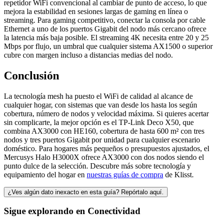
repetidor WiFi convencional al cambiar de punto de acceso, lo que
mejora la estabilidad en sesiones largas de gaming en línea o
streaming. Para gaming competitivo, conectar la consola por cable
Ethernet a uno de los puertos Gigabit del nodo más cercano ofrece
la latencia más baja posible. El streaming 4K necesita entre 20 y 25
Mbps por flujo, un umbral que cualquier sistema AX1500 o superior
cubre con margen incluso a distancias medias del nodo.
Conclusión
La tecnología mesh ha puesto el WiFi de calidad al alcance de
cualquier hogar, con sistemas que van desde los hasta los según
cobertura, número de nodos y velocidad máxima. Si quieres acertar
sin complicarte, la mejor opción es el TP-Link Deco X50, que
combina AX3000 con HE160, cobertura de hasta 600 m² con tres
nodos y tres puertos Gigabit por unidad para cualquier escenario
doméstico. Para hogares más pequeños o presupuestos ajustados, el
Mercusys Halo H3000X ofrece AX3000 con dos nodos siendo el
punto dulce de la selección. Descubre más sobre tecnología y
equipamiento del hogar en
nuestras guías de compra
de Klisst.
¿Ves algún dato inexacto en esta guía? Repórtalo aquí.
Sigue explorando en
Conectividad