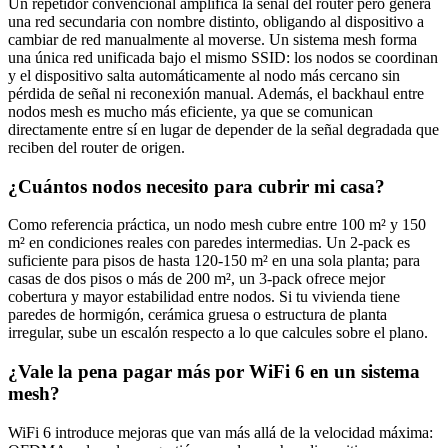
Un repetidor convencional amplifica la señal del router pero genera
una red secundaria con nombre distinto, obligando al dispositivo a
cambiar de red manualmente al moverse. Un sistema mesh forma
una única red unificada bajo el mismo SSID: los nodos se coordinan
y el dispositivo salta automáticamente al nodo más cercano sin
pérdida de señal ni reconexión manual. Además, el backhaul entre
nodos mesh es mucho más eficiente, ya que se comunican
directamente entre sí en lugar de depender de la señal degradada que
reciben del router de origen.
¿Cuántos nodos necesito para cubrir mi casa?
Como referencia práctica, un nodo mesh cubre entre 100 m² y 150
m² en condiciones reales con paredes intermedias. Un 2-pack es
suficiente para pisos de hasta 120-150 m² en una sola planta; para
casas de dos pisos o más de 200 m², un 3-pack ofrece mejor
cobertura y mayor estabilidad entre nodos. Si tu vivienda tiene
paredes de hormigón, cerámica gruesa o estructura de planta
irregular, sube un escalón respecto a lo que calcules sobre el plano.
¿Vale la pena pagar más por WiFi 6 en un sistema
mesh?
WiFi 6 introduce mejoras que van más allá de la velocidad máxima: