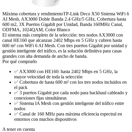
Máxima cobertura y rendimiento
TP-Link Deco X50 Sistema WiFi 6
AI Mesh, AX3000 Doble Banda 2.4 GHz/5 GHz, Cobertura hasta
600 m2, 3X Puertos GigabIt por Unidad, Banda 160MHz Canal,
ODFMA, 1024QAM, Color Blanco
El sistema más completo de la selección: tres nodos AX3000 con
canal HE160 que alcanzan 2402 Mbps en 5 GHz y cubren hasta
600 m² con WiFi 6 AI Mesh. Con tres puertos Gigabit por unidad y
gestión inteligente del tráfico, es la solución definitiva para casas
grandes con alta demanda de ancho de banda.
Por qué comprarlo
✅
AX3000 con HE160: hasta 2402 Mbps en 5 GHz, la
mayor velocidad de toda la selección
✅
Cobertura de hasta 600 m² con los tres nodos incluidos en
el pack
✅
3 puertos Gigabit por cada nodo para backhaul cableado y
conexiones fijas simultáneas
✅
Sistema IA Mesh con gestión inteligente del tráfico entre
nodos
✅
Canal de 160 MHz para máxima eficiencia espectral en
entornos con muchos dispositivos
A tener en cuenta