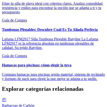
Elige tu silla de playa ideal con criterios claros. Analiza comodidad,
resistencia y estilos para encontrar la opción que se adapta a ti y tu
presupuesto
Guía de Compra
Tumbonas Plegables: Descubre Cuál Es Tu Aliada Perfecta
Lafuma LFM2917 Silla Tumbona Plegable Batyline La Lafuma
LFM2917 es la referencia absoluta en tumbonas plegables de
calidad. Su tejido Batyline.
Guía de Compra
Hamacas para piscinas: cómo elegir la tuya
Compara hamacas para piscinas según material, sistema de reclinado
y formato de pack para elegir la que mejor se adapta a tu jardín.
Explorar categorías relacionadas
📦
Barbacoas de Carbón