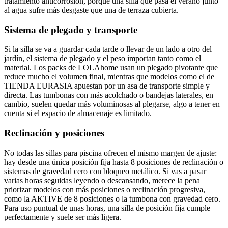
tratamiento anticorrosión, porque una silla que pasa el verano junto
al agua sufre más desgaste que una de terraza cubierta.
Sistema de plegado y transporte
Si la silla se va a guardar cada tarde o llevar de un lado a otro del
jardín, el sistema de plegado y el peso importan tanto como el
material. Los packs de LOLAhome usan un plegado pivotante que
reduce mucho el volumen final, mientras que modelos como el de
TIENDA EURASIA apuestan por un asa de transporte simple y
directa. Las tumbonas con más acolchado o bandejas laterales, en
cambio, suelen quedar más voluminosas al plegarse, algo a tener en
cuenta si el espacio de almacenaje es limitado.
Reclinación y posiciones
No todas las sillas para piscina ofrecen el mismo margen de ajuste:
hay desde una única posición fija hasta 8 posiciones de reclinación o
sistemas de gravedad cero con bloqueo metálico. Si vas a pasar
varias horas seguidas leyendo o descansando, merece la pena
priorizar modelos con más posiciones o reclinación progresiva,
como la AKTIVE de 8 posiciones o la tumbona con gravedad cero.
Para uso puntual de unas horas, una silla de posición fija cumple
perfectamente y suele ser más ligera.